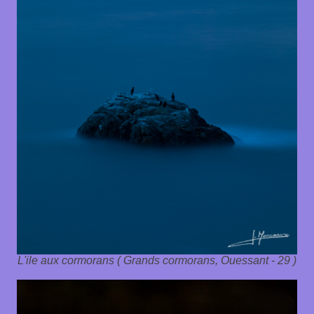
L'ile aux cormorans ( Grands cormorans, Ouessant - 29 )