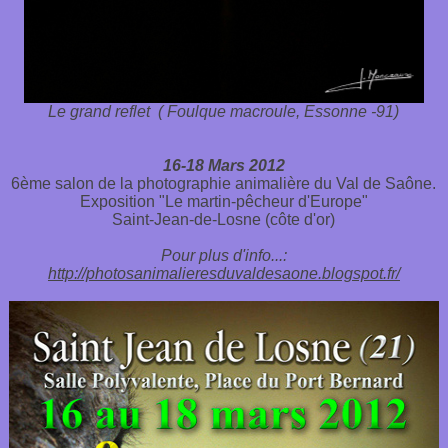
Le grand reflet ( Foulque macroule, Essonne -91)
16-18 Mars 2012
6ème salon de la photographie animalière du Val de Saône.
Exposition "Le martin-pêcheur d'Europe"
Saint-Jean-de-Losne (côte d'or)
Pour plus d'info...:
http://photosanimalieresduvaldesaone.blogspot.fr/