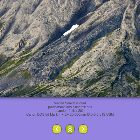
Volcan Snaefellsjokull
pÃ©ninsule des Snaefellsnes
Islande - Juillet 2014
Canon EOS 5d Mark II + EF 28-300mm f3,5-5,6 L IS USM