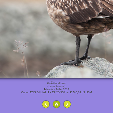
GoÃ©land brun
(Larus fuscus)
Islande - Juillet 2014
Canon EOS 5d Mark II + EF 28-300mm f3,5-5,6 L IS USM