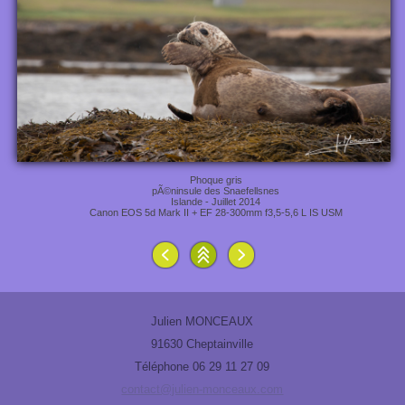
Phoque gris
pÃ©ninsule des Snaefellsnes
Islande - Juillet 2014
Canon EOS 5d Mark II + EF 28-300mm f3,5-5,6 L IS USM
Julien MONCEAUX
91630 Cheptainville
Téléphone 06 29 11 27 09
contact@julien-monceaux.com