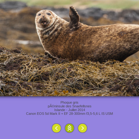
Phoque gris
pÃ©ninsule des Snaefellsnes
Islande - Juillet 2014
Canon EOS 5d Mark II + EF 28-300mm f3,5-5,6 L IS USM