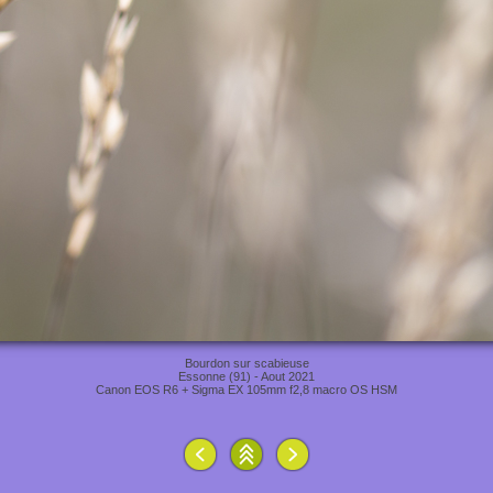
Bourdon sur scabieuse
Essonne (91) - Aout 2021
Canon EOS R6 + Sigma EX 105mm f2,8 macro OS HSM