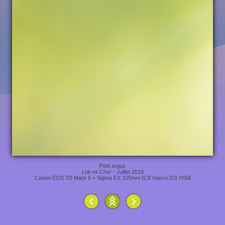
Petit argus
Loir-et-Cher - Juillet 2018
Canon EOS 7D Mark II + Sigma EX 105mm f2,8 macro OS HSM