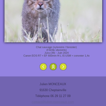
Chat sauvage (sylvestre / forestier)
(FÃ©lis silvestris)
Jura (39) - Juin 2024
Canon EOS R7 + EF 600mm f4 L IS USM + conveter 1,4x
Julien MONCEAUX
91630 Cheptainville
Téléphone 06 29 11 27 09
contact@julien-monceaux.com