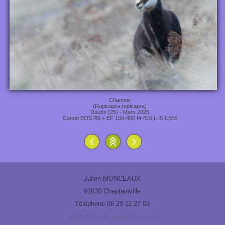
Chamois
(Rupicapra rupicapra)
Doubs (25) - Mars 2025
Canon EOS R6 + EF 100-400 f4-f5.6 L IS USM
Julien MONCEAUX
91630 Cheptainville
Téléphone 06 29 11 27 09
contact@julien-monceaux.com