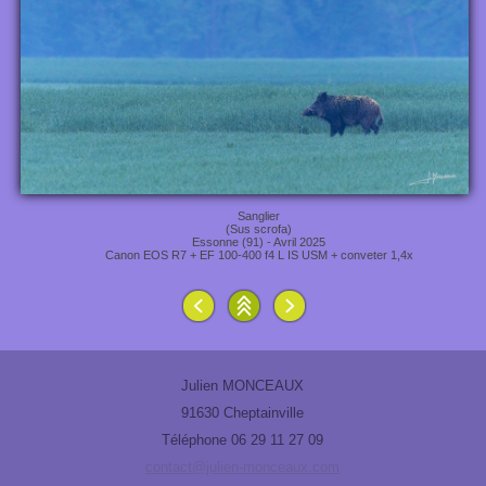
Sanglier
(Sus scrofa)
Essonne (91) - Avril 2025
Canon EOS R7 + EF 100-400 f4 L IS USM + conveter 1,4x
Julien MONCEAUX
91630 Cheptainville
Téléphone 06 29 11 27 09
contact@julien-monceaux.com