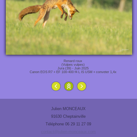
Renard roux
(Vulpes vulpes)
Jura (39) - Juin 2025
Canon EOS R7 + EF 100-400 f4 L IS USM + conveter 1,4x
Julien MONCEAUX
91630 Cheptainville
Téléphone 06 29 11 27 09
contact@julien-monceaux.com