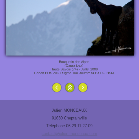
Bouquetin des Alpes
(Capra ibex)
Haute Savoie (74) - Juillet 2008
Canon EOS 20D+ Sigma 100-300mm f4 EX DG HSM
Julien MONCEAUX
91630 Cheptainville
Téléphone 06 29 11 27 09
contact@julien-monceaux.com