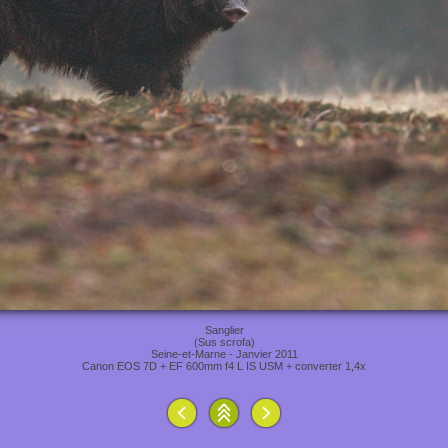
Sanglier
(Sus scrofa)
Seine-et-Marne - Janvier 2011
Canon EOS 7D + EF 600mm f4 L IS USM + converter 1,4x