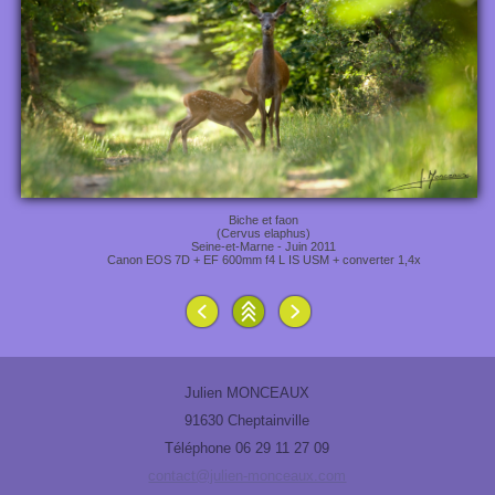
Biche et faon
(Cervus elaphus)
Seine-et-Marne - Juin 2011
Canon EOS 7D + EF 600mm f4 L IS USM + converter 1,4x
Julien MONCEAUX
91630 Cheptainville
Téléphone 06 29 11 27 09
contact@julien-monceaux.com