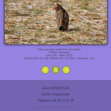
Chat sauvage (sylvestre / forestier)
(FÃ©lis silvestris)
Jura (39) - Mars 2013
Canon EOS 7D + EF 600mm f4 L IS USM + converter 1,4x
Julien MONCEAUX
91630 Cheptainville
Téléphone 06 29 11 27 09
contact@julien-monceaux.com