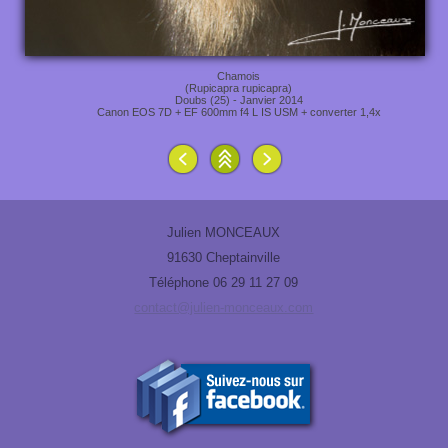
Chamois
(Rupicapra rupicapra)
Doubs (25) - Janvier 2014
Canon EOS 7D + EF 600mm f4 L IS USM + converter 1,4x
Julien MONCEAUX
91630 Cheptainville
Téléphone 06 29 11 27 09
contact@julien-monceaux.com