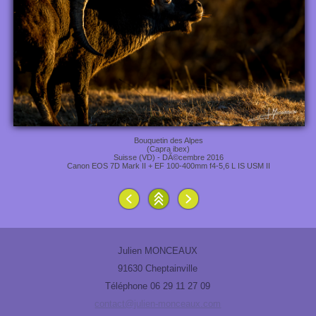
Bouquetin des Alpes
(Capra ibex)
Suisse (VD) - DÃ©cembre 2016
Canon EOS 7D Mark II + EF 100-400mm f4-5,6 L IS USM II
Julien MONCEAUX
91630 Cheptainville
Téléphone 06 29 11 27 09
contact@julien-monceaux.com