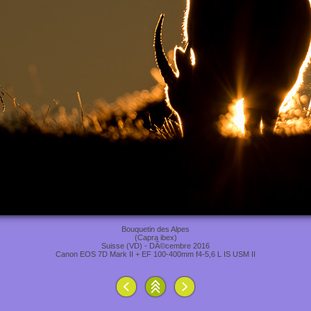
Bouquetin des Alpes
(Capra ibex)
Suisse (VD) - DÃ©cembre 2016
Canon EOS 7D Mark II + EF 100-400mm f4-5,6 L IS USM II