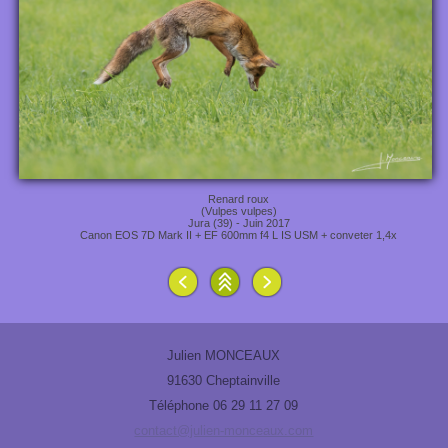
Renard roux
(Vulpes vulpes)
Jura (39) - Juin 2017
Canon EOS 7D Mark II + EF 600mm f4 L IS USM + conveter 1,4x
Julien MONCEAUX
91630 Cheptainville
Téléphone 06 29 11 27 09
contact@julien-monceaux.com