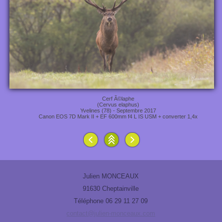
Cerf Ã©laphe
(Cervus elaphus)
Yvelines (78) - Septembre 2017
Canon EOS 7D Mark II + EF 600mm f4 L IS USM + converter 1,4x
Julien MONCEAUX
91630 Cheptainville
Téléphone 06 29 11 27 09
contact@julien-monceaux.com