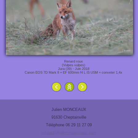
Renard roux
(Vulpes vulpes)
Jura (39) - Juin 2018
Canon EOS 7D Mark II + EF 600mm f4 L IS USM + conveter 1,4x
Julien MONCEAUX
91630 Cheptainville
Téléphone 06 29 11 27 09
contact@julien-monceaux.com