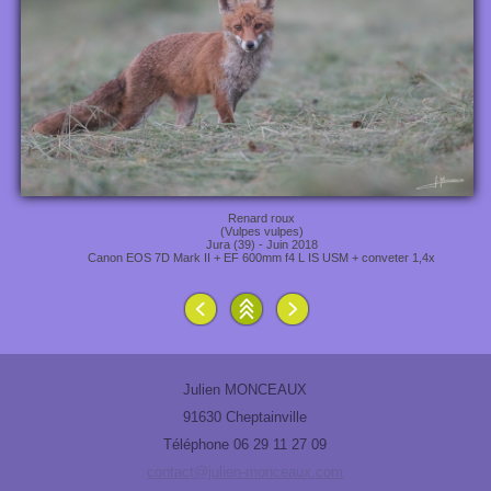
Renard roux
(Vulpes vulpes)
Jura (39) - Juin 2018
Canon EOS 7D Mark II + EF 600mm f4 L IS USM + conveter 1,4x
Julien MONCEAUX
91630 Cheptainville
Téléphone 06 29 11 27 09
contact@julien-monceaux.com