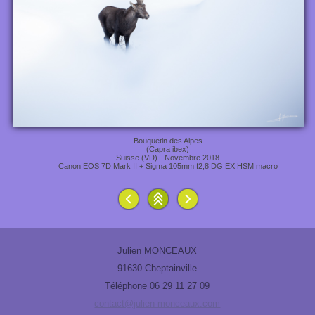
Bouquetin des Alpes
(Capra ibex)
Suisse (VD) - Novembre 2018
Canon EOS 7D Mark II + Sigma 105mm f2,8 DG EX HSM macro
Julien MONCEAUX
91630 Cheptainville
Téléphone 06 29 11 27 09
contact@julien-monceaux.com