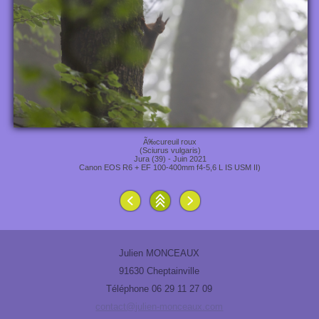
Ã‰cureuil roux
(Sciurus vulgaris)
Jura (39) - Juin 2021
Canon EOS R6 + EF 100-400mm f4-5,6 L IS USM II)
Julien MONCEAUX
91630 Cheptainville
Téléphone 06 29 11 27 09
contact@julien-monceaux.com