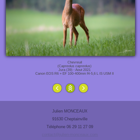
Chevreuil
(Capreolus capreolus)
Jura (39) - Aout 2021
Canon EOS R6 + EF 100-400mm f4-5,6 L IS USM II
Julien MONCEAUX
91630 Cheptainville
Téléphone 06 29 11 27 09
contact@julien-monceaux.com