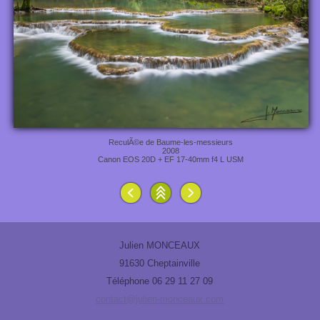
ReculÃ©e de Baume-les-messieurs
2008
Canon EOS 20D + EF 17-40mm f4 L USM
Julien MONCEAUX
91630 Cheptainville
Téléphone 06 29 11 27 09
contact@julien-monceaux.com