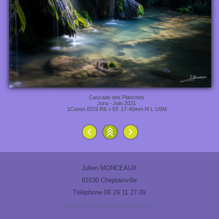
Cascade des Planches
Jura - Juin 2021
1Canon EOS R6 + EF 17-40mm f4 L USM
Julien MONCEAUX
91630 Cheptainville
Téléphone 06 29 11 27 09
contact@julien-monceaux.com