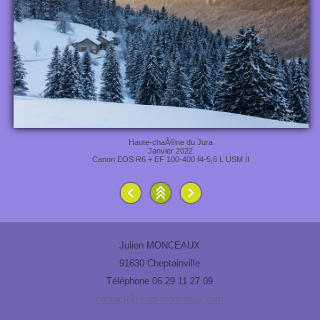
Haute-chaÃ®ne du Jura
Janvier 2022
Canon EOS R6 + EF 100-400 f4-5,6 L USM II
Julien MONCEAUX
91630 Cheptainville
Téléphone 06 29 11 27 09
contact@julien-monceaux.com