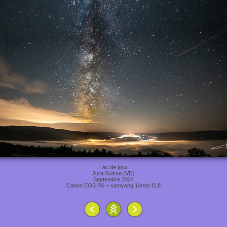
Lac de joux
Jura Suisse (VD)
Septembre 2024
Canon EOS R6 + samyang 14mm f2,8