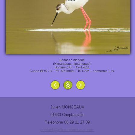
Echasse blanche
(Himantopus himantopus)
Somme (80) - Avril 2011
Canon EOS 7D + EF 600mmf4 L IS USM + converter 1,4x
Julien MONCEAUX
91630 Cheptainville
Téléphone 06 29 11 27 09
contact@julien-monceaux.com