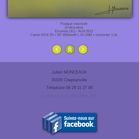
Foulque macroule
(Fulica atra)
Essonne (91) - Avril 2012
Canon EOS 7D + EF 600mmf4 L IS USM + converter 1.4x
Julien MONCEAUX
91630 Cheptainville
Téléphone 06 29 11 27 09
contact@julien-monceaux.com