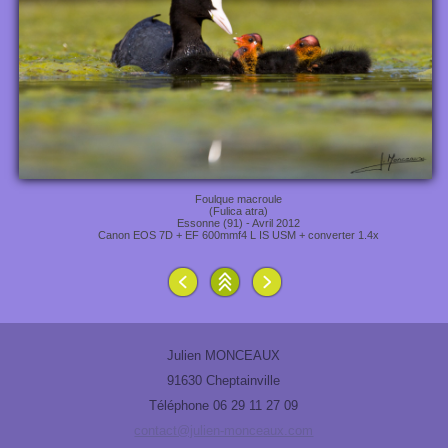
Foulque macroule
(Fulica atra)
Essonne (91) - Avril 2012
Canon EOS 7D + EF 600mmf4 L IS USM + converter 1.4x
Julien MONCEAUX
91630 Cheptainville
Téléphone 06 29 11 27 09
contact@julien-monceaux.com