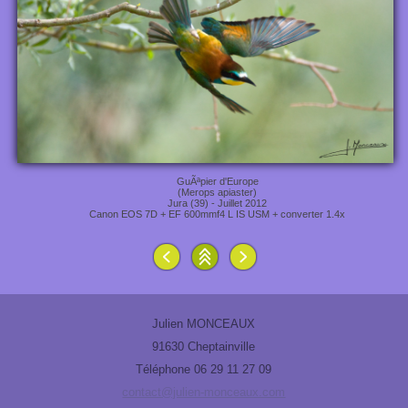
GuÃªpier d'Europe
(Merops apiaster)
Jura (39) - Juillet 2012
Canon EOS 7D + EF 600mmf4 L IS USM + converter 1.4x
Julien MONCEAUX
91630 Cheptainville
Téléphone 06 29 11 27 09
contact@julien-monceaux.com