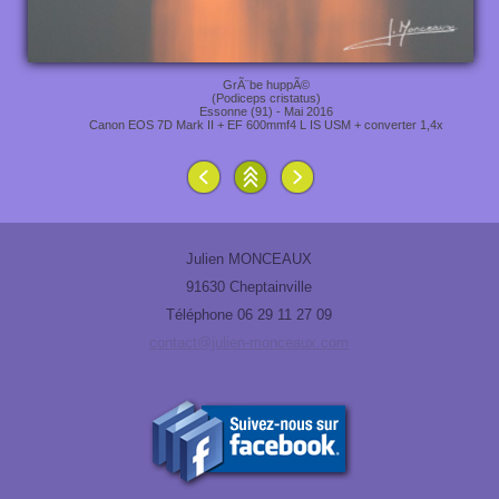
GrÃ¨be huppÃ©
(Podiceps cristatus)
Essonne (91) - Mai 2016
Canon EOS 7D Mark II + EF 600mmf4 L IS USM + converter 1,4x
Julien MONCEAUX
91630 Cheptainville
Téléphone 06 29 11 27 09
contact@julien-monceaux.com