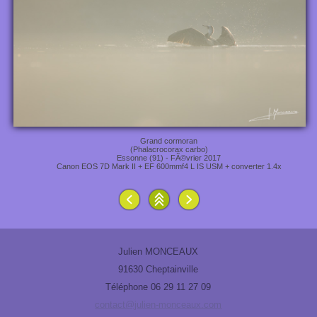
Grand cormoran
(Phalacrocorax carbo)
Essonne (91) - FÃ©vrier 2017
Canon EOS 7D Mark II + EF 600mmf4 L IS USM + converter 1.4x
Julien MONCEAUX
91630 Cheptainville
Téléphone 06 29 11 27 09
contact@julien-monceaux.com