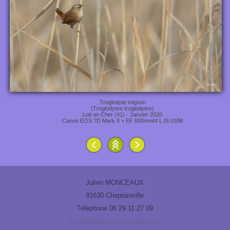
Troglodyte mignon
(Troglodytes troglodytes)
Loir-et-Cher (41) - Janvier 2020
Canon EOS 7D Mark II + EF 600mmf4 L IS USM
Julien MONCEAUX
91630 Cheptainville
Téléphone 06 29 11 27 09
contact@julien-monceaux.com