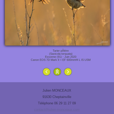
Tarier pÃ¢tre
(Saxicola torquata)
Essonne (91) - Juin 2020
Canon EOS 7D Mark II + EF 600mmf4 L IS USM
Julien MONCEAUX
91630 Cheptainville
Téléphone 06 29 11 27 09
contact@julien-monceaux.com