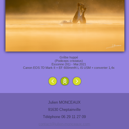
Grêbe huppé
(Podiceps cristatus)
Essonne (91) - Mai 2021
Canon EOS 7D Mark II + EF 600mmf4 L IS USM + converter 1,4x
Julien MONCEAUX
91630 Cheptainville
Téléphone 06 29 11 27 09
contact@julien-monceaux.com