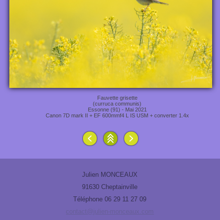
Fauvette grisette
(curruca communis)
Essonne (91) - Mai 2021
Canon 7D mark II + EF 600mmf4 L IS USM + converter 1.4x
Julien MONCEAUX
91630 Cheptainville
Téléphone 06 29 11 27 09
contact@julien-monceaux.com