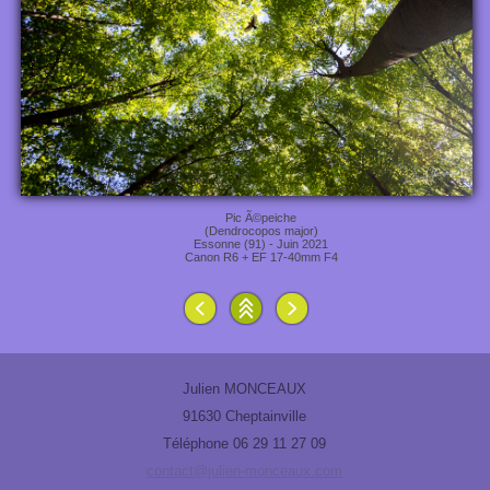
Pic Ã©peiche
(Dendrocopos major)
Essonne (91) - Juin 2021
Canon R6 + EF 17-40mm F4
Julien MONCEAUX
91630 Cheptainville
Téléphone 06 29 11 27 09
contact@julien-monceaux.com