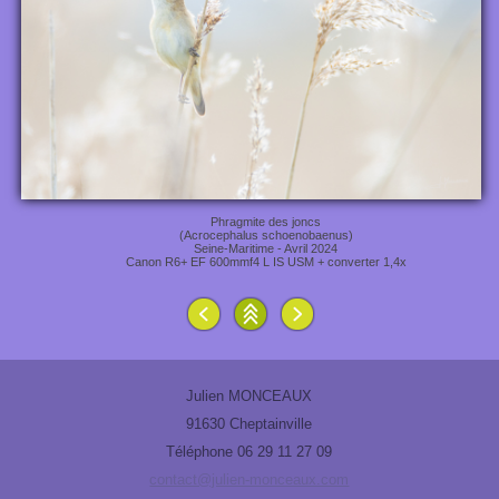
Phragmite des joncs
(Acrocephalus schoenobaenus)
Seine-Maritime - Avril 2024
Canon R6+ EF 600mmf4 L IS USM + converter 1,4x
Julien MONCEAUX
91630 Cheptainville
Téléphone 06 29 11 27 09
contact@julien-monceaux.com