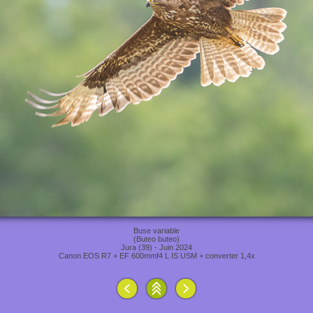
Buse variable
(Buteo buteo)
Jura (39) - Juin 2024
Canon EOS R7 + EF 600mmf4 L IS USM + converter 1,4x