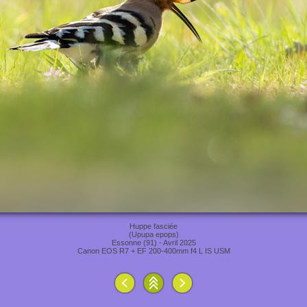
Huppe fasciée
(Upupa epops)
Essonne (91) - Avril 2025
Canon EOS R7 + EF 200-400mm f4 L IS USM