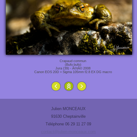
Crapaud commun
(Bufo bufo)
Jura (39) - Ã©tÃ© 2008
Canon EOS 20D + Sigma 105mm f2.8 EX DG macro
Julien MONCEAUX
91630 Cheptainville
Téléphone 06 29 11 27 09
contact@julien-monceaux.com